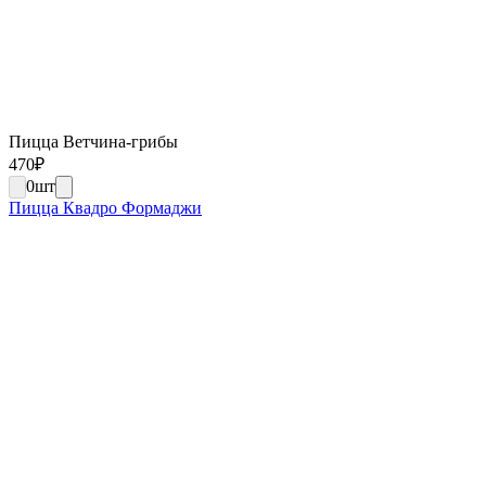
Пицца Ветчина-грибы
470
₽
0
шт
Пицца Квадро Формаджи