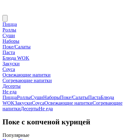
Пицца
Роллы
Суши
Наборы
Поке/Салаты
Паста
Блюда WOK
Закуски
Соуса
Освежающие напитки
Согревающие напитки
Десерты
Не еда
Пицца
Роллы
Суши
Наборы
Поке/Салаты
Паста
Блюда
WOK
Закуски
Соуса
Освежающие напитки
Согревающие
напитки
Десерты
Не еда
Поке с копченой курицей
Популярные