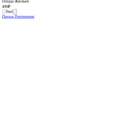
Пицца Жюльен
490
₽
0
шт
Пицца Пепперони