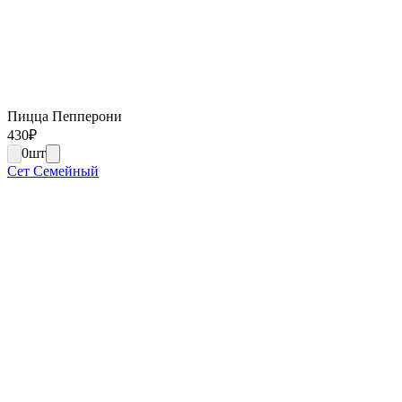
Пицца Пепперони
430
₽
0
шт
Сет Семейный