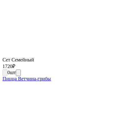
Сет Семейный
1720
₽
0
шт
Пицца Ветчина-грибы