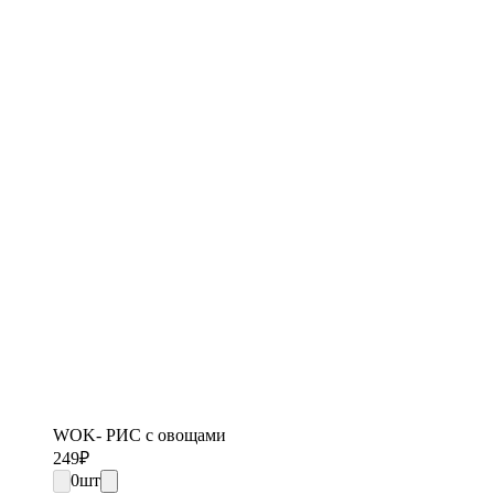
WOK- РИС с овощами
249
₽
0
шт