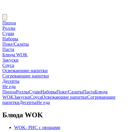
Пицца
Роллы
Суши
Наборы
Поке/Салаты
Паста
Блюда WOK
Закуски
Соуса
Освежающие напитки
Согревающие напитки
Десерты
Не еда
Пицца
Роллы
Суши
Наборы
Поке/Салаты
Паста
Блюда
WOK
Закуски
Соуса
Освежающие напитки
Согревающие
напитки
Десерты
Не еда
Блюда WOK
WOK- РИС с овощами