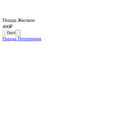
Пицца Жюльен
490
₽
0
шт
Пицца Пепперони