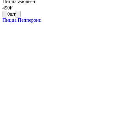
Пицца Жюльен
490
₽
0
шт
Пицца Пепперони