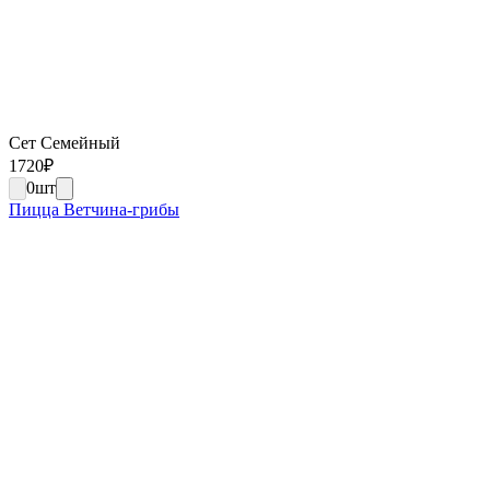
Сет Семейный
1720
₽
0
шт
Пицца Ветчина-грибы