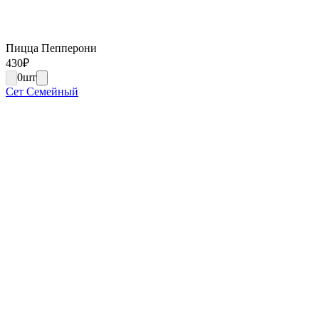
Пицца Пепперони
430
₽
0
шт
Сет Семейный