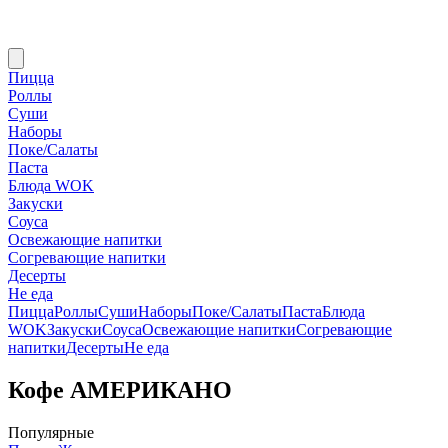
Пицца
Роллы
Суши
Наборы
Поке/Салаты
Паста
Блюда WOK
Закуски
Соуса
Освежающие напитки
Согревающие напитки
Десерты
Не еда
Пицца
Роллы
Суши
Наборы
Поке/Салаты
Паста
Блюда
WOK
Закуски
Соуса
Освежающие напитки
Согревающие
напитки
Десерты
Не еда
Кофе АМЕРИКАНО
Популярные