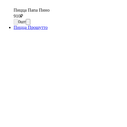
Пицца Папа Пино
910
₽
0
шт
Пицца Прошутто