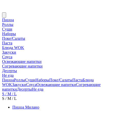
Пицца
Роллы
Суши
Наборы
Поке/Салаты
Паста
Блюда WOK
Закуски
Соуса
Освежающие напитки
Согревающие напитки
Десерты
Не еда
Пицца
Роллы
Суши
Наборы
Поке/Салаты
Паста
Блюда
WOK
Закуски
Соуса
Освежающие напитки
Согревающие
напитки
Десерты
Не еда
S / M / L
S / M / L
Пицца Милано