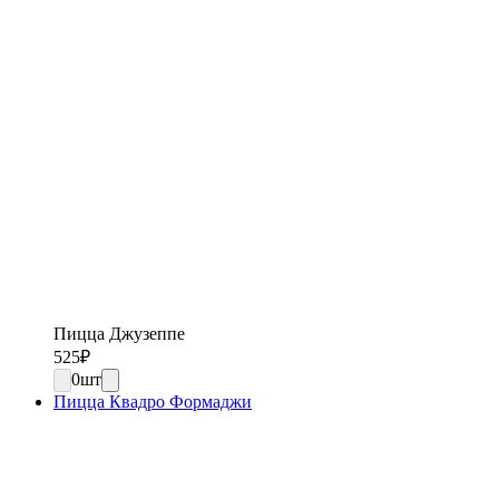
Пицца Джузеппе
525
₽
0
шт
Пицца Квадро Формаджи