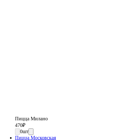
Пицца Милано
470
₽
0
шт
Пицца Московская