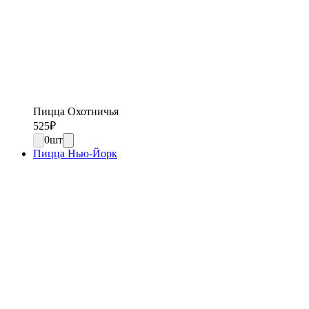
Пицца Охотничья
525
₽
0
шт
Пицца Нью-Йорк