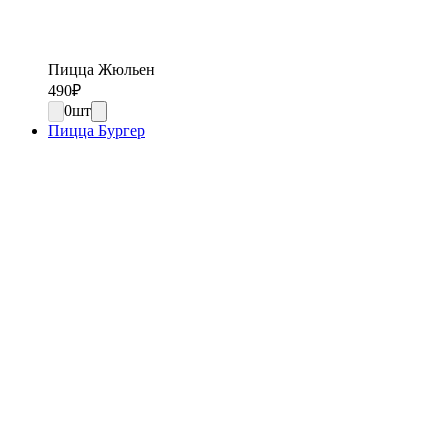
Пицца Жюльен
490
₽
0
шт
Пицца Бургер