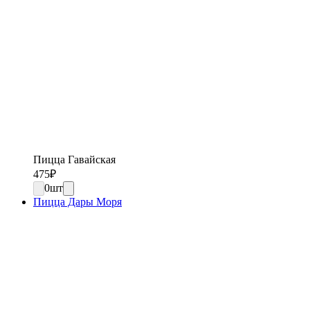
Пицца Гавайская
475
₽
0
шт
Пицца Дары Моря