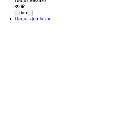
Пицца Мехико
890
₽
0
шт
Пицца Дон Бекон