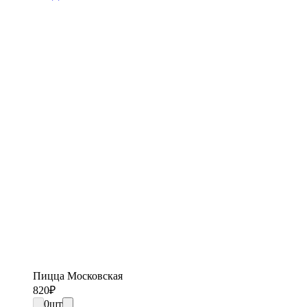
Пицца Московская
820
₽
0
шт