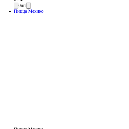
0
шт
Пицца Мехико