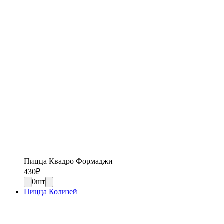
Пицца Квадро Формаджи
430
₽
0
шт
Пицца Колизей