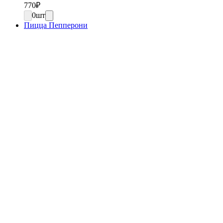
770
₽
0
шт
Пицца Пепперони