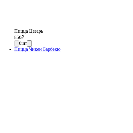
Пицца Цезарь
850
₽
0
шт
Пицца Чикен Барбекю