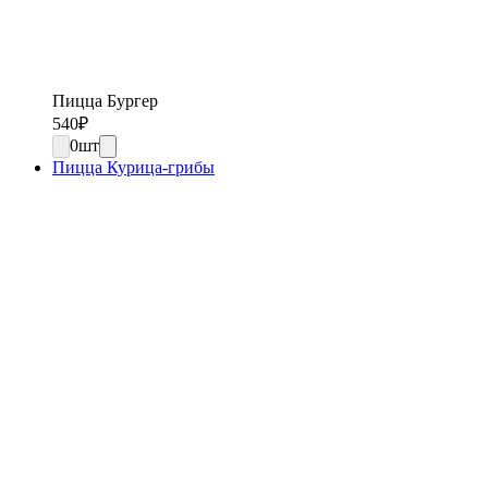
Пицца Бургер
540
₽
0
шт
Пицца Курица-грибы