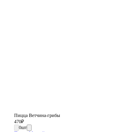
Пицца Ветчина-грибы
470
₽
0
шт