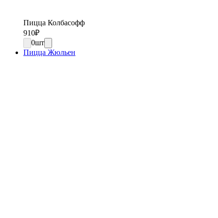
Пицца Колбасофф
910
₽
0
шт
Пицца Жюльен