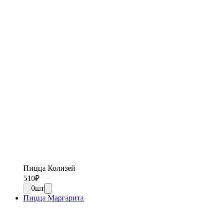
Пицца Колизей
510
₽
0
шт
Пицца Маргарита