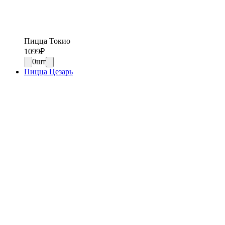
Пицца Токио
1099
₽
0
шт
Пицца Цезарь