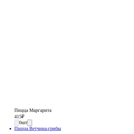
Пицца Маргарита
415
₽
0
шт
Пицца Ветчина-грибы