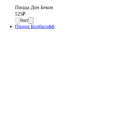
Пицца Дон Бекон
525
₽
0
шт
Пицца Колбасофф